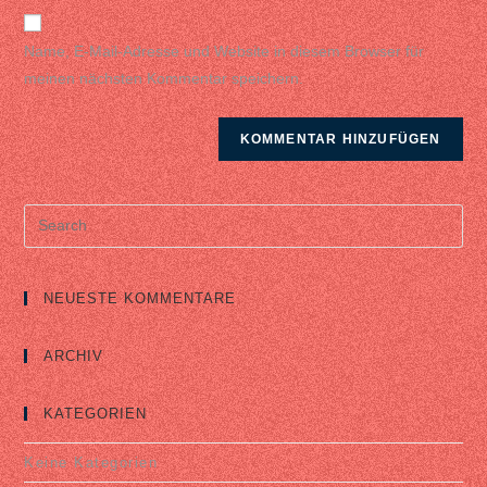
website
URL
Name, E-Mail-Adresse und Website in diesem Browser für
(optional)
meinen nächsten Kommentar speichern.
Search
for:
NEUESTE KOMMENTARE
ARCHIV
KATEGORIEN
Keine Kategorien