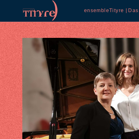
Skip
ensembleTityre |
Das
to
content