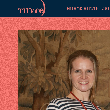
Skip
ensembleTityre |
Das
to
content