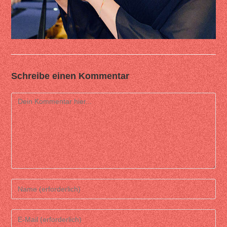
Schreibe einen Kommentar
Comment
Enter
your
name
Enter
or