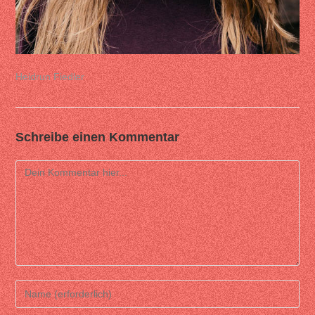
Heidrun Fiedler
Schreibe einen Kommentar
Comment
Enter
your